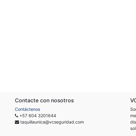
Contacte con nosotros
V
Contáctenos
So
+57 604 3201644
me
taquillaunica@vcseguridad.com
di
so