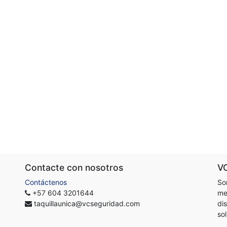
Contacte con nosotros
V
Contáctenos
So
+57 604 3201644
me
taquillaunica@vcseguridad.com
di
so