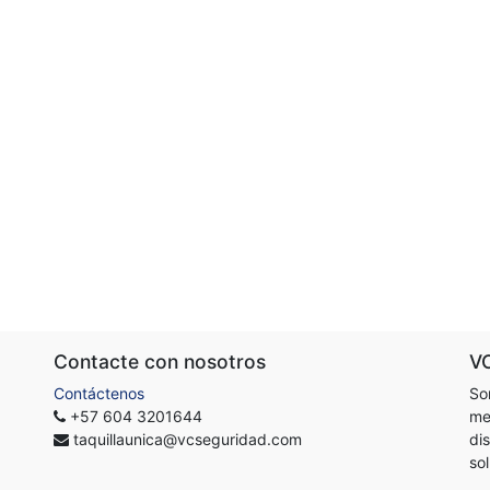
Contacte con nosotros
V
Contáctenos
So
+57 604 3201644
me
taquillaunica@vcseguridad.com
di
so