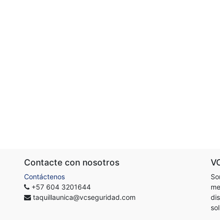
Contacte con nosotros
V
Contáctenos
So
+57 604 3201644
me
taquillaunica@vcseguridad.com
di
so