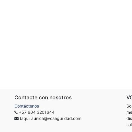
Contacte con nosotros
V
Contáctenos
So
+57 604 3201644
me
taquillaunica@vcseguridad.com
di
so