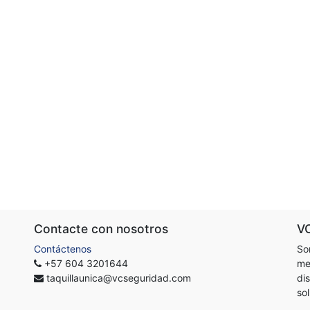
Contacte con nosotros
V
Contáctenos
So
+57 604 3201644
me
taquillaunica@vcseguridad.com
di
so