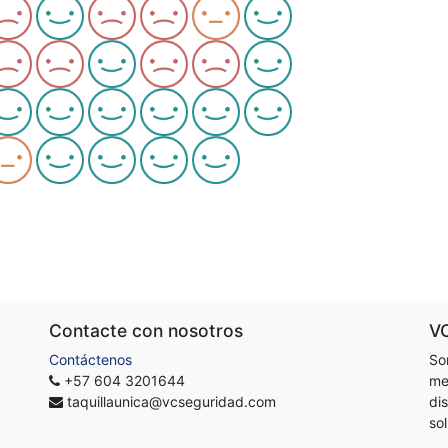
Contacte con nosotros
V
Contáctenos
So
+57 604 3201644
me
taquillaunica@vcseguridad.com
di
so