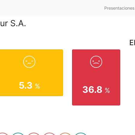
Presentaciones
ur S.A.
E
5.3
%
36.8
%